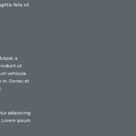
ttis felis sit
lutpat, a
ncidunt ut
lum vehicula
 in. Donec et
.
tur adipiscing
iu. Lorem ipsum