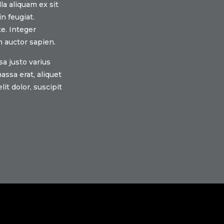
lla aliquam ex sit
n feugiat.
te. Integer
 auctor sapien.
sa justo varius
ssa erat, aliquet
lit dolor, suscipit