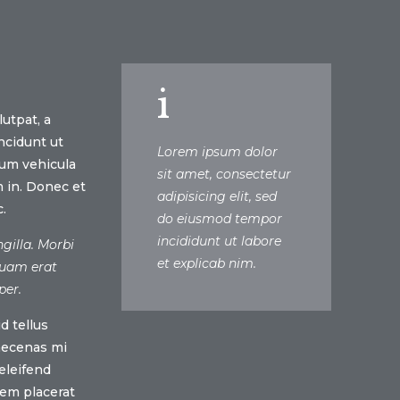
i
lutpat, a
ncidunt ut
Lorem ipsum dolor
lum vehicula
sit amet, consectetur
 in. Donec et
adipisicing elit, sed
.
do eiusmod tempor
incididunt ut labore
gilla. Morbi
et explicab nim.
quam erat
per.
d tellus
Maecenas mi
 eleifend
sem placerat