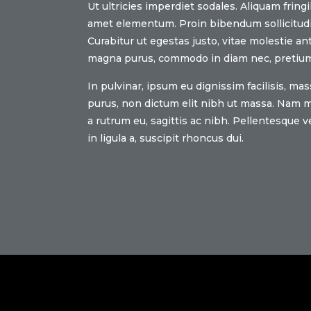
Ut ultricies imperdiet sodales. Aliquam fringi
amet elementum. Proin bibendum sollicitudi
Curabitur ut egestas justo, vitae molestie an
magna purus, commodo in diam nec, pretium
In pulvinar, ipsum eu dignissim facilisis, mas
purus, non dictum elit nibh ut massa. Nam ma
a rutrum eu, sagittis ac nibh. Pellentesque ve
in ligula a, suscipit rhoncus dui.